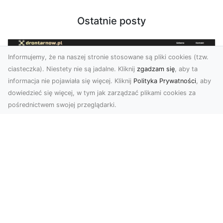
Ostatnie posty
Informujemy, że na naszej stronie stosowane są pliki cookies (tzw.
ciasteczka). Niestety nie są jadalne. Kliknij
zgadzam się
, aby ta
informacja nie pojawiała się więcej. Kliknij
Polityka Prywatności
, aby
dowiedzieć się więcej, w tym jak zarządzać plikami cookies za
pośrednictwem swojej przeglądarki.
Usługi dronem Tarnów – nowoczesne
spojrzenie na promocję i dokumentację
Współczesne technologie otwierają nowe
możliwości w prezentacji i analizie. Firma Dron
Tarnów ofer...